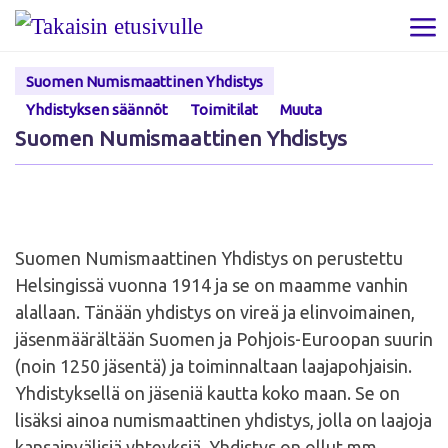
Skip to content
Val
Suomen Numismaattinen Yhdistys
Yhdistyksen säännöt
Toimitilat
Muuta
Suomen Numismaattinen Yhdistys
Suomen Numismaattinen Yhdistys on perustettu
Helsingissä vuonna 1914 ja se on maamme vanhin
alallaan. Tänään yhdistys on vireä ja elinvoimainen,
jäsenmäärältään Suomen ja Pohjois-Euroopan suurin
(noin 1250 jäsentä) ja toiminnaltaan laajapohjaisin.
Yhdistyksellä on jäseniä kautta koko maan. Se on
lisäksi ainoa numismaattinen yhdistys, jolla on laajoja
kansainvälisiä yhteyksiä. Yhdistys on ollut mm.