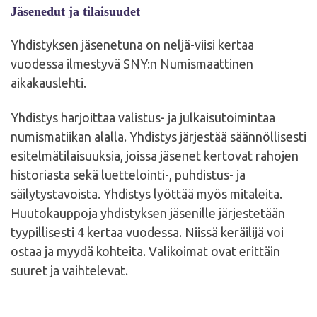
Jäsenedut ja tilaisuudet
Yhdistyksen jäsenetuna on neljä-viisi kertaa
vuodessa ilmestyvä SNY:n Numismaattinen
aikakauslehti.
Yhdistys harjoittaa valistus- ja julkaisutoimintaa
numismatiikan alalla. Yhdistys järjestää säännöllisesti
esitelmätilaisuuksia, joissa jäsenet kertovat rahojen
historiasta sekä luettelointi-, puhdistus- ja
säilytystavoista. Yhdistys lyöttää myös mitaleita.
Huutokauppoja yhdistyksen jäsenille järjestetään
tyypillisesti 4 kertaa vuodessa. Niissä keräilijä voi
ostaa ja myydä kohteita. Valikoimat ovat erittäin
suuret ja vaihtelevat.