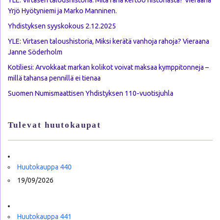
YLE: Virtasen taloushistoria. Mitä raha kertoo historiasta? Vieraana
Yrjö Hyötyniemi ja Marko Manninen.
Yhdistyksen syyskokous 2.12.2025
YLE: Virtasen taloushistoria, Miksi kerätä vanhoja rahoja? Vieraana
Janne Söderholm
Kotiliesi: Arvokkaat markan kolikot voivat maksaa kymppitonneja –
millä tahansa pennillä ei tienaa
Suomen Numismaattisen Yhdistyksen 110-vuotisjuhla
Tulevat huutokaupat
Huutokauppa 440
19/09/2026
Huutokauppa 441