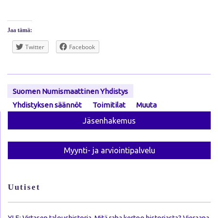
Jaa tämä:
Twitter
Facebook
Suomen Numismaattinen Yhdistys
Yhdistyksen säännöt
Toimitilat
Muuta
Jäsen­hakemus
Myynti- ja arviointi­palvelu
Uutiset