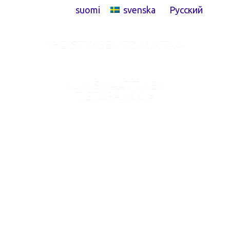
suomi
svenska
Русский
Skip to content
YHDISTYKSEN TOIMINTA >
NUMISMAATTINEN
TIETOPANKKI >
Huutokaupat
Voit jättää
uusimpaan huutokauppaamme
rahoja,
seteleitä, mitaleja, kunniamerkkejä ja militariaa
myyntiin edullisin ehdoin. Myyntiprovisiomme on
vain 10 % myyntihinnasta ja 4 € per kohde, ei muita