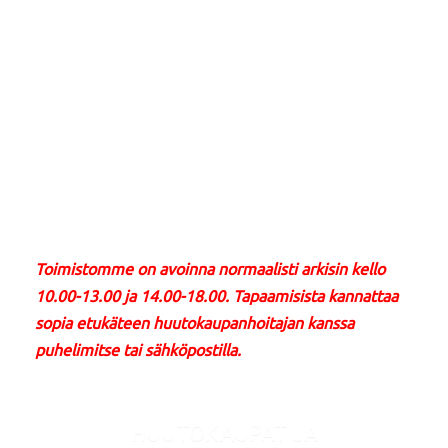
kuluja. Olemme pohjoismaiden suurin toimija ja
paras asiantuntija jo yli 100 vuoden kokemuksella.
Huutokaupoillamme on laaja ja kansainvälinen
ostajakunta.
Jatkuva sisäänotto, ota yhteyttä ja sovi
tapaaminen.
Janne Söderholm,
huutokaupanhoitaja, Puh: 050 577 0301, auctions
(a) snynumis.fi.
Toimistomme on avoinna normaalisti arkisin kello
10.00-13.00 ja 14.00-18.00. Tapaamisista kannattaa
sopia etukäteen huutokaupanhoitajan kanssa
puhelimitse tai sähköpostilla.
HUUTOKAUPAT JA