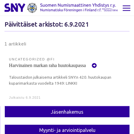
Skip to content
Val
Päivittäiset arkistot:
6.9.2021
1 artikkeli
UNCATEGORIZED @FI
Harvinainen markan raha huutokaupassa
Taloustaidon julkaisema artikkeli SNY:n 420. huutokaupan
kuparimarkasta vuodelta 1949: LINKKI
Julkaistu
6.9.2021
Jäsen­hakemus
Myynti- ja arviointi­palvelu