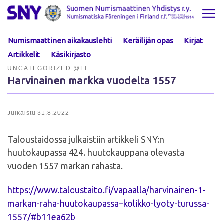
Skip to content
Val
Numismaattinen aikakauslehti
Keräilijän opas
Kirjat
Artikkelit
Käsikirjasto
UNCATEGORIZED @FI
Harvinainen markka vuodelta 1557
Julkaistu
31.8.2022
Taloustaidossa julkaistiin artikkeli SNY:n
huutokaupassa 424. huutokauppana olevasta
vuoden 1557 markan rahasta.
https://www.taloustaito.fi/vapaalla/harvinainen-1-
markan-raha-huutokaupassa–kolikko-lyoty-turussa-
1557/#b11ea62b