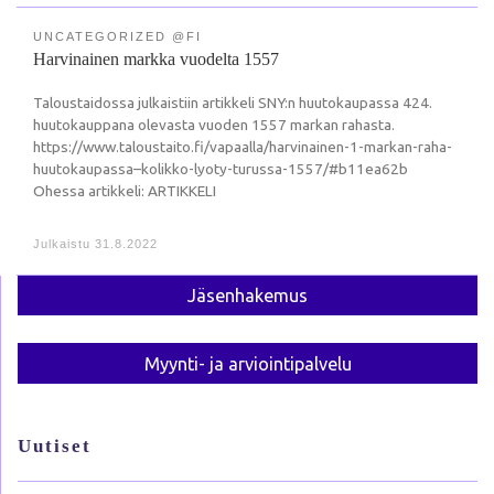
UNCATEGORIZED @FI
Harvinainen markka vuodelta 1557
Taloustaidossa julkaistiin artikkeli SNY:n huutokaupassa 424.
huutokauppana olevasta vuoden 1557 markan rahasta.
https://www.taloustaito.fi/vapaalla/harvinainen-1-markan-raha-
huutokaupassa–kolikko-lyoty-turussa-1557/#b11ea62b
Ohessa artikkeli: ARTIKKELI
Julkaistu
31.8.2022
Jäsen­hakemus
Myynti- ja arviointi­palvelu
Uutiset