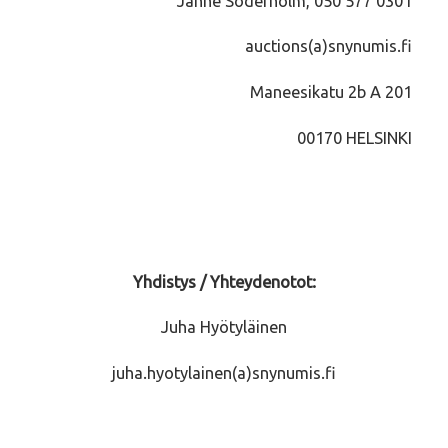
Janne Söderholm, 050 577 0301
auctions(a)snynumis.fi
Maneesikatu 2b A 201
00170 HELSINKI
Yhdistys / Yhteydenotot:
Juha Hyötyläinen
juha.hyotylainen(a)snynumis.fi