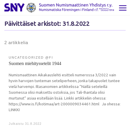
Skip to content
Val
Päivittäiset arkistot:
31.8.2022
2 artikkelia
UNCATEGORIZED @FI
Suomen miehityssetelit 1944
Numismaattinen Aikakauslehti esitteli numerossa 3/2022 vain
hyvin harvojen tunteman seteliperheen, jonka takapuolet tuntee
vielä harvempi. Iltasanomien artikkelissa “Näillä seteleillä
Suomessa olisi maksettu ostoksia, jos Tali-Ihantala olisi
murtunut” asiaa esitellään lisää. Linkki artikkeliin ohessa:
https://www.is.fi/kotimaa/art-2000009034461.html Ja ohessa:
LINKKI
Julkaistu
31.8.2022