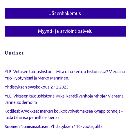
Jäsen­hakemus
Myynti- ja arviointi­palvelu
Uutiset
YLE: Virtasen taloushistoria. Mitä raha kertoo historiasta? Vieraana
Yrjö Hyötyniemi ja Marko Manninen.
Yhdistyksen syyskokous 2.12.2025
YLE: Virtasen taloushistoria, Miksi kerätä vanhoja rahoja? Vieraana
Janne Söderholm
Kotiliesi: Arvokkaat markan kolikot voivat maksaa kymppitonneja –
millä tahansa pennillä ei tienaa
Suomen Numismaattisen Yhdistyksen 110-vuotisjuhla