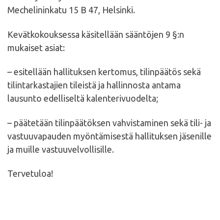
Mechelininkatu 15 B 47, Helsinki.
Kevätkokouksessa käsitellään sääntöjen 9 §:n
mukaiset asiat:
– esitellään hallituksen kertomus, tilinpäätös sekä
tilintarkastajien tileistä ja hallinnosta antama
lausunto edelliseltä kalenterivuodelta;
– päätetään tilinpäätöksen vahvistaminen sekä tili- ja
vastuuvapauden myöntämisestä hallituksen jäsenille
ja muille vastuuvelvollisille.
Tervetuloa!