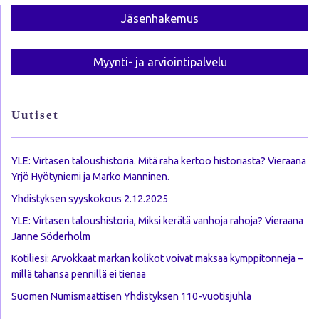
Jäsen­hakemus
Myynti- ja arviointi­palvelu
Uutiset
YLE: Virtasen taloushistoria. Mitä raha kertoo historiasta? Vieraana
Yrjö Hyötyniemi ja Marko Manninen.
Yhdistyksen syyskokous 2.12.2025
YLE: Virtasen taloushistoria, Miksi kerätä vanhoja rahoja? Vieraana
Janne Söderholm
Kotiliesi: Arvokkaat markan kolikot voivat maksaa kymppitonneja –
millä tahansa pennillä ei tienaa
Suomen Numismaattisen Yhdistyksen 110-vuotisjuhla