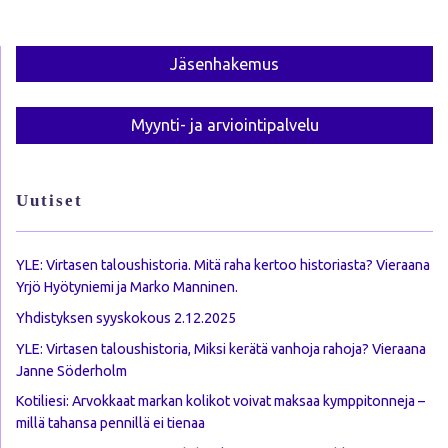
Jäsen­hakemus
Myynti- ja arviointi­palvelu
Uutiset
YLE: Virtasen taloushistoria. Mitä raha kertoo historiasta? Vieraana
Yrjö Hyötyniemi ja Marko Manninen.
Yhdistyksen syyskokous 2.12.2025
YLE: Virtasen taloushistoria, Miksi kerätä vanhoja rahoja? Vieraana
Janne Söderholm
Kotiliesi: Arvokkaat markan kolikot voivat maksaa kymppitonneja –
millä tahansa pennillä ei tienaa