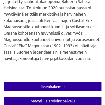
järjestetty salihuutokauppoina Balderin Salissa
Helsingissä. Toukokuun 2020 huutokaupassa oli
myytävänä erittäin merkittävä ja harvinainen
kokonaisuus, jossa oli Kenraalimajuri Gustaf Erik
Magnussonille kuuluneet kunnia- ja sotilasmerkit.
Omana kohteenaan myynnissä olivat myös
Magnussonille kuuluneet univormut ja varusesineet.
Gustaf ”Eka” Magnusson (1902–1993) oli hävittäjä-
ässä ja Suomen legendaarisin ja menestynein
hävittäjäkomentaja talvi- ja jatkosodan vuosina.
Jäsen­hakemus
Myynti- ja arviointi­palvelu