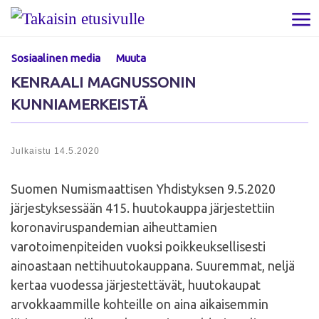
Skip to content
Val
Sosiaalinen media
Muuta
KENRAALI MAGNUSSONIN
KUNNIAMERKEISTÄ
Julkaistu
14.5.2020
Suomen Numismaattisen Yhdistyksen 9.5.2020
järjestyksessään 415. huutokauppa järjestettiin
koronaviruspandemian aiheuttamien
varotoimenpiteiden vuoksi poikkeuksellisesti
ainoastaan nettihuutokauppana. Suuremmat, neljä
kertaa vuodessa järjestettävät, huutokaupat
arvokkaammille kohteille on aina aikaisemmin