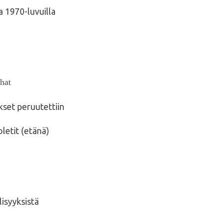
a 1970-luvuilla
ahat
set peruutettiin
letit (etänä)
lisyyksistä