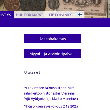
ISTYS
HUUTOKAUPAT
TIETOPANKKI
Jäsen­hakemus
Myynti- ja arviointi­palvelu
Uutiset
YLE: Virtasen taloushistoria. Mitä
raha kertoo historiasta? Vieraana
Yrjö Hyötyniemi ja Marko Manninen.
Yhdistyksen syyskokous 2.12.2025