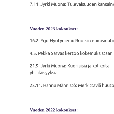
7.11. Jyrki Muona: T
ulevaisuuden kansainv
Vuoden 2023 kokoukset:
16.2. Yrjö Hyötyniemi: Ruotsin numismati
4.5. Pekka Sarvas kertoo kokemuksistaa
21.9. Jyrki Muona: Kuoriaisia ja kolikoita 
yhtäläisyyksiä.
22.11. Hannu Männistö: Merkittäviä huuto
Vuoden 2022 kokoukset: