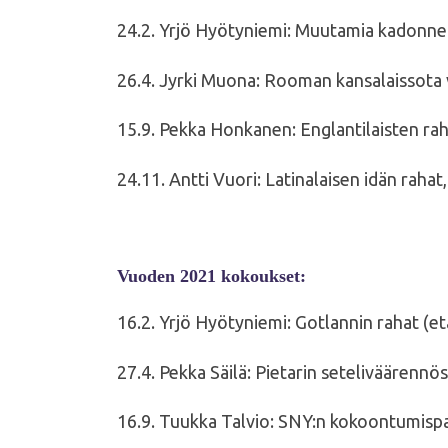
24.2. Yrjö Hyötyniemi: Muutamia kadonneita
26.4. Jyrki Muona: Rooman kansalaissota v
15.9. Pekka Honkanen: Englantilaisten rah
24.11. Antti Vuori: Latinalaisen idän rahat
Vuoden 2021 kokoukset:
16.2. Yrjö Hyötyniemi: Gotlannin rahat (e
27.4. Pekka Säilä: Pietarin seteliväärennö
16.9. Tuukka Talvio: SNY:n kokoontumisp