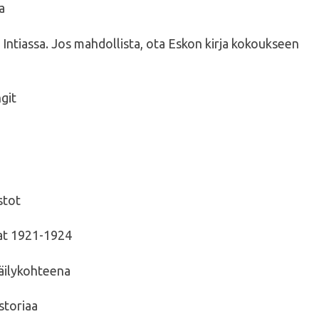
a
 Intiassa. Jos mahdollista, ota Eskon kirja kokoukseen
git
stot
at 1921-1924
äilykohteena
storiaa