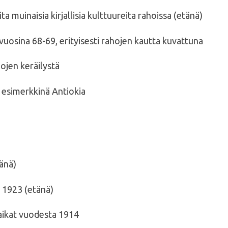
 muinaisia kirjallisia kulttuureita rahoissa (etänä)
uosina 68-69, erityisesti rahojen kautta kuvattuna
ojen keräilystä
, esimerkkinä Antiokia
tänä)
s 1923 (etänä)
aikat vuodesta 1914