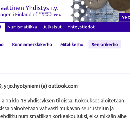
YHD
t
Numismatiikka
Julkaisut
Yhteystiedot
ho
Kunniamerkkikerho
Mitalikerho
Seniorikerho
9, yrjo.hyotyniemi (a) outlook.com
aina klo 18 yhdistyksen tiloissa. Kokoukset aloitetaan
sissa painotetaan vahvasti mukavan seurustelun ja
hdittu numismatiikan korkeakouluksi, eikä mikään aihe