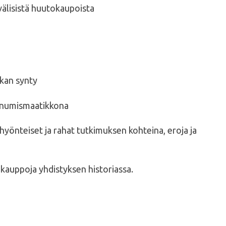
älisistä huutokaupoista
ikan synty
n numismaatikkona
– hyönteiset ja rahat tutkimuksen kohteina, eroja ja
kauppoja yhdistyksen historiassa.