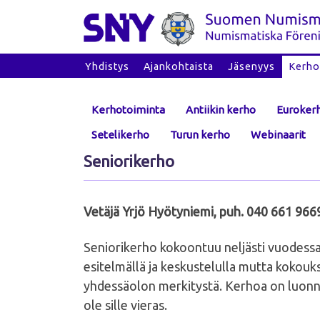
Skip to content
Yhdistys
Ajankohtaista
Jäsenyys
Kerho
Kerhotoiminta
Antiikin kerho
Euroker
Setelikerho
Turun kerho
Webinaarit
Seniorikerho
Vetäjä Yrjö Hyötyniemi, puh. 040 661 966
Seniorikerho kokoontuu neljästi vuodessa 
esitelmällä ja keskustelulla mutta kokouk
yhdessäolon merkitystä. Kerhoa on luonne
ole sille vieras.