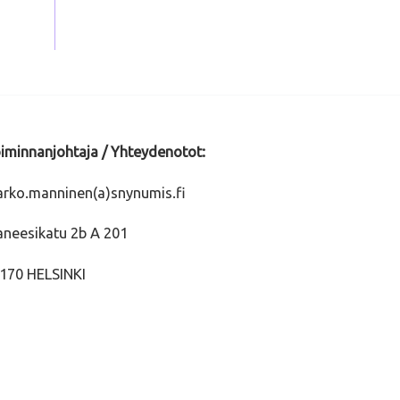
iminnanjohtaja / Yhteydenotot:
rko.manninen(a)snynumis.fi
neesikatu 2b A 201
170 HELSINKI