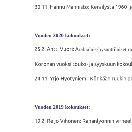
30.11. Hannu Männistö: Keräilystä 1960- j
Vuoden 2020 kokoukset:
25.2. Antti Vuori: A
rabialais-
bysanttilaiset r
Koronan vuoksi touko- ja syyskuun kokouk
24.11. Yrjö Hyötyniemi: Könkään ruukin po
Vuoden 2019 kokoukset:
19.2. Reijo Vihonen: Rahanlyönnin virheel