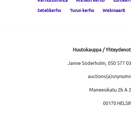
Kerhotoiminta
Antiikin kerho
Euroker
Setelikerho
Turun kerho
Webinaarit
Huutokauppa / Yhteydenot
Janne Söderholm, 050 577 0
auctions(a)snynumis
Maneesikatu 2b A 
00170 HELSI