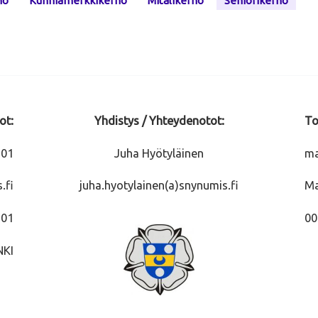
ho
Kunniamerkkikerho
Mitalikerho
Seniorikerho
ot:
Yhdistys / Yhteydenotot:
To
301
Juha Hyötyläinen
ma
.fi
juha.hyotylainen(a)snynumis.fi
Ma
201
00
NKI