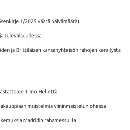
äsenkirje 1/2025 väärä päivämäärä)
ja tulevaisuudessa
den ja Brittiläisen kansanyhteisön rahojen keräilystä
astattelee Timo Hellettä
hakauppiaan muistelmia viininmaistelun ohessa
kokemuksia Madridin rahamessuilla